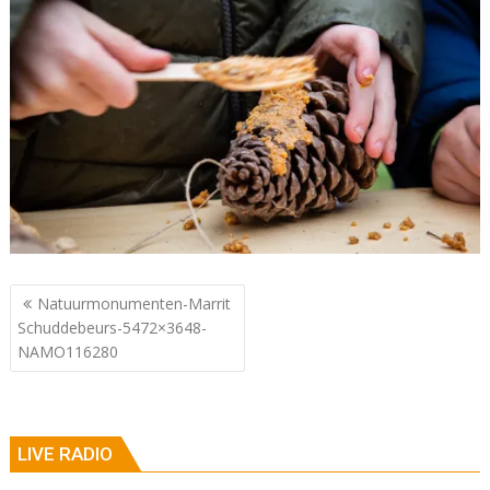
Berichtnavigatie
Natuurmonumenten-Marrit
Schuddebeurs-5472×3648-
NAMO116280
LIVE RADIO