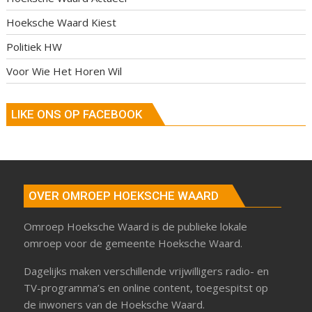
Hoeksche Waard Kiest
Politiek HW
Voor Wie Het Horen Wil
LIKE ONS OP FACEBOOK
OVER OMROEP HOEKSCHE WAARD
Omroep Hoeksche Waard is de publieke lokale
omroep voor de gemeente Hoeksche Waard.
Dagelijks maken verschillende vrijwilligers radio- en
TV-programma’s en online content, toegespitst op
de inwoners van de Hoeksche Waard.