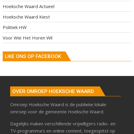
Hoeksche Waard Actueel
Hoeksche Waard Kiest
Politiek HW
Voor Wie Het Horen Wil
LIKE ONS OP FACEBOOK
OVER OMROEP HOEKSCHE WAARD
Omroep Hoeksche Waard is de publieke lokale
omroep voor de gemeente Hoeksche Waard.
Dagelijks maken verschillende vrijwilligers radio- en
TV-programma’s en online content, toegespitst op