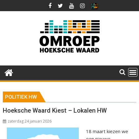
Ga
naar
de
inhoud
POLITIEK HW
Hoeksche Waard Kiest – Lokalen HW
zaterdag 24 januari 2026
18 maart kiezen we
een nieuwe