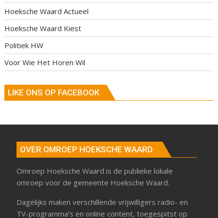
Hoeksche Waard Actueel
Hoeksche Waard Kiest
Politiek HW
Voor Wie Het Horen Wil
LIKE ONS OP FACEBOOK
OVER OMROEP HOEKSCHE WAARD
Omroep Hoeksche Waard is de publieke lokale
omroep voor de gemeente Hoeksche Waard.
Dagelijks maken verschillende vrijwilligers radio- en
TV-programma’s en online content, toegespitst op