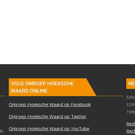
VOLG OMROEP HOEKSCHE
NE
WAARD ONLINE
Sch
Omroep Hoeksche Waard op Facebook
329
Tel
Omroep Hoeksche Waard op Twitter
Red
Omroep Hoeksche Waard op YouTube
de
Rec