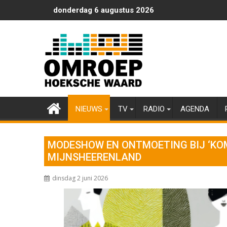
Ga
donderdag 6 augustus 2026
naar
de
inhoud
NIEUWS
TV
RADIO
AGENDA
MODESHOW EN ONTMOETING BIJ ‘KOM 
MIJNSHEERENLAND
dinsdag 2 juni 2026