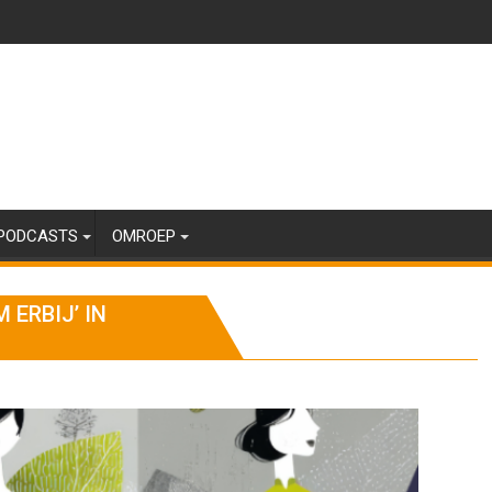
PODCASTS
OMROEP
ERBIJ’ IN