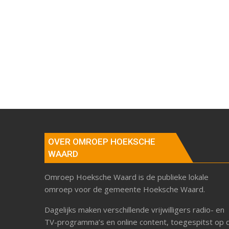
OVER OMROEP HOEKSCHE
WAARD
Omroep Hoeksche Waard is de publieke lokale
omroep voor de gemeente Hoeksche Waard.
Dagelijks maken verschillende vrijwilligers radio- en
TV-programma’s en online content, toegespitst op 