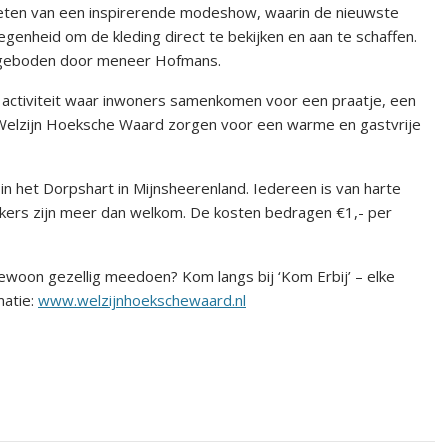
ieten van een inspirerende modeshow, waarin de nieuwste
genheid om de kleding direct te bekijken en aan te schaffen.
angeboden door meneer Hofmans.
e activiteit waar inwoners samenkomen voor een praatje, een
van Welzijn Hoeksche Waard zorgen voor een warme en gastvrije
in het Dorpshart in Mijnsheerenland. Iedereen is van harte
kers zijn meer dan welkom. De kosten bedragen €1,- per
woon gezellig meedoen? Kom langs bij ‘Kom Erbij’ – elke
matie:
www.welzijnhoekschewaard.nl