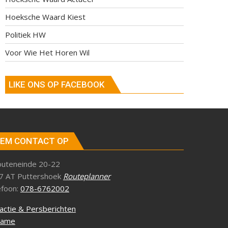
Hoeksche Waard Kiest
Politiek HW
Voor Wie Het Horen Wil
LIKE ONS OP FACEBOOK
EM CONTACT OP
outeneinde 20-22
7 AT Puttershoek
Routeplanner
efoon:
078-6762002
actie & Persberichten
lame