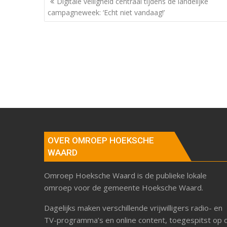
Digitale veiligheid centraal tijdens de landelijke
campagneweek: ‘Echt niet vandaag!’
OVER OMROEP HOEKSCHE
WAARD
Omroep Hoeksche Waard is de publieke lokale
omroep voor de gemeente Hoeksche Waard.
Dagelijks maken verschillende vrijwilligers radio- en
TV-programma’s en online content, toegespitst op 