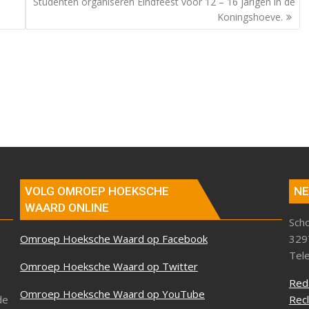
Studenten organiseren Eindfeest voor 12 – 16 jarigen in de
Koningshoeve.
VOLG OMROEP HOEKSCHE
NE
WAARD ONLINE
Sch
Omroep Hoeksche Waard op Facebook
329
Tel
Omroep Hoeksche Waard op Twitter
Red
Omroep Hoeksche Waard op YouTube
de
Rec