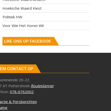
Hoeksche Waard Kiest
Politiek HW
Voor Wie Het Horen Wil
LIKE ONS OP FACEBOOK
EM CONTACT OP
outeneinde 20-22
7 AT Puttershoek
Routeplanner
efoon:
078-6762002
actie & Persberichten
lame