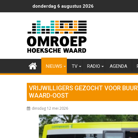
Ga
donderdag 6 augustus 2026
naar
de
inhoud
NIEUWS
TV
RADIO
AGENDA
VRIJWILLIGERS GEZOCHT VOOR BUU
WAARD-OOST
dinsdag 12 mei 2026