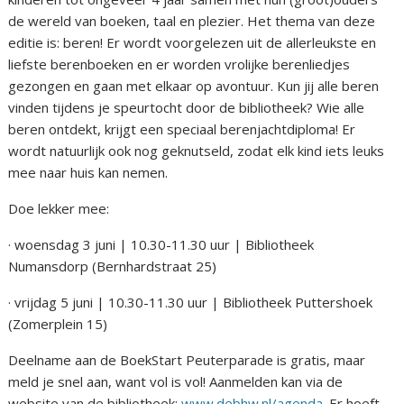
de wereld van boeken, taal en plezier. Het thema van deze
editie is: beren! Er wordt voorgelezen uit de allerleukste en
liefste berenboeken en er worden vrolijke berenliedjes
gezongen en gaan met elkaar op avontuur. Kun jij alle beren
vinden tijdens je speurtocht door de bibliotheek? Wie alle
beren ontdekt, krijgt een speciaal berenjachtdiploma! Er
wordt natuurlijk ook nog geknutseld, zodat elk kind iets leuks
mee naar huis kan nemen.
Doe lekker mee:
· woensdag 3 juni | 10.30-11.30 uur | Bibliotheek
Numansdorp (Bernhardstraat 25)
· vrijdag 5 juni | 10.30-11.30 uur | Bibliotheek Puttershoek
(Zomerplein 15)
Deelname aan de BoekStart Peuterparade is gratis, maar
meld je snel aan, want vol is vol! Aanmelden kan via de
website van de bibliotheek:
www.debhw.nl/agenda
. Er hoeft