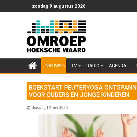
Ga
zondag 9 augustus 2026
naar
de
inhoud
NIEUWS
TV
RADIO
AGENDA
BOEKSTART PEUTERYOGA ONTSPANNI
VOOR OUDERS EN JONGE KINDEREN
dinsdag 19 mei 2026