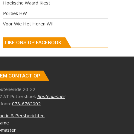
Hoeksche Waard Kiest
Politiek HW
Voor Wie Het Horen Wil
LIKE ONS OP FACEBOOK
EM CONTACT OP
outeneinde 20-22
7 AT Puttershoek
Routeplanner
efoon:
078-6762002
actie & Persberichten
lame
master