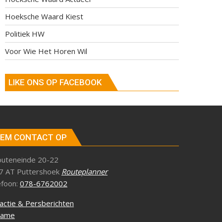
Hoeksche Waard Kiest
Politiek HW
Voor Wie Het Horen Wil
LIKE ONS OP FACEBOOK
EM CONTACT OP
outeneinde 20-22
7 AT Puttershoek
Routeplanner
efoon:
078-6762002
actie & Persberichten
lame