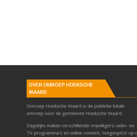
OVER OMROEP HOEKSCHE
WAARD
Omroep Hoeksche Waard is de publieke lokale
omroep voor de gemeente Hoeksche Waard.
Dagelijks maken verschillende vrijwilligers radio- en
TV-programma’s en online content, toegespitst op 