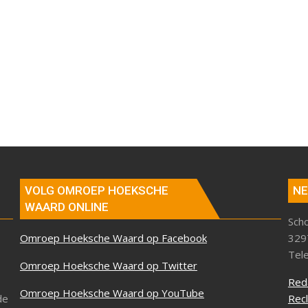
VOLG OMROEP HOEKSCHE
NE
WAARD ONLINE
Sch
Omroep Hoeksche Waard op Facebook
329
Tel
Omroep Hoeksche Waard op Twitter
Red
Omroep Hoeksche Waard op YouTube
de
Rec