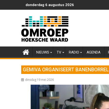
Ga
donderdag 6 augustus 2026
naar
de
inhoud
NIEUWS
TV
RADIO
AGENDA
GEMIVA ORGANISEERT BANENBORREL
dinsdag 19 mei 2026