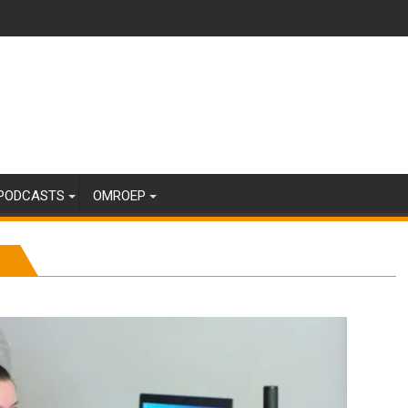
PODCASTS
OMROEP