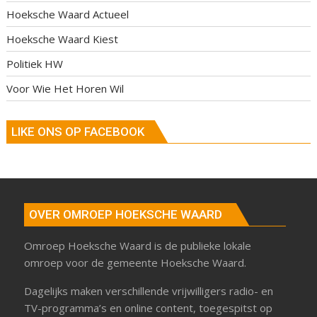
Hoeksche Waard Actueel
Hoeksche Waard Kiest
Politiek HW
Voor Wie Het Horen Wil
LIKE ONS OP FACEBOOK
OVER OMROEP HOEKSCHE WAARD
Omroep Hoeksche Waard is de publieke lokale
omroep voor de gemeente Hoeksche Waard.
Dagelijks maken verschillende vrijwilligers radio- en
TV-programma’s en online content, toegespitst op