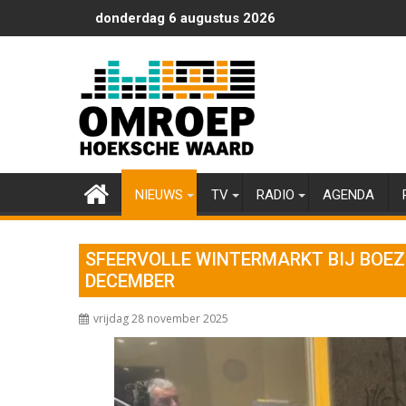
Ga
donderdag 6 augustus 2026
naar
de
inhoud
NIEUWS
TV
RADIO
AGENDA
SFEERVOLLE WINTERMARKT BIJ BOEZ
DECEMBER
vrijdag 28 november 2025