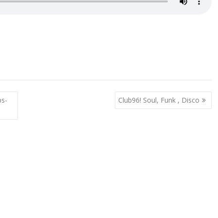
ps-
Club96! Soul, Funk , Disco