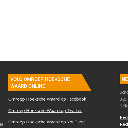
VOLG OMROEP HOEKSCHE
NE
WAARD ONLINE
Sch
Omroep Hoeksche Waard op Facebook
329
Tel
Omroep Hoeksche Waard op Twitter
Red
Omroep Hoeksche Waard op YouTube
de
Rec