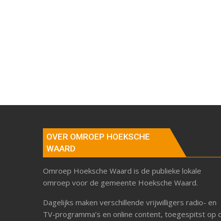
OVER OMROEP HOEKSCHE
WAARD
Omroep Hoeksche Waard is de publieke lokale
omroep voor de gemeente Hoeksche Waard.
Dagelijks maken verschillende vrijwilligers radio- en
TV-programma’s en online content, toegespitst op 