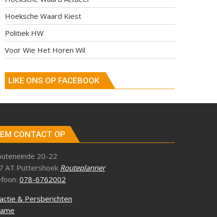
Hoeksche Waard Kiest
Politiek HW
Voor Wie Het Horen Wil
LIKE ONS OP FACEBOOK
EM CONTACT OP
outeneinde 20-22
7 AT Puttershoek
Routeplanner
efoon:
078-6762002
actie & Persberichten
lame