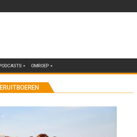
PODCASTS
OMROEP
TERUITBOEREN