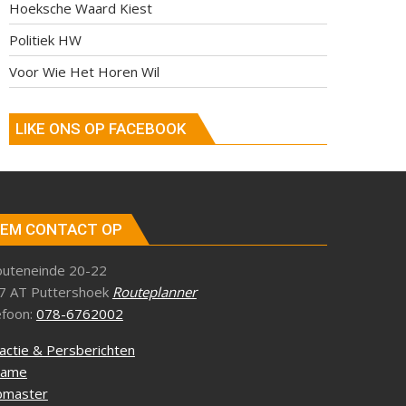
Hoeksche Waard Kiest
Politiek HW
Voor Wie Het Horen Wil
LIKE ONS OP FACEBOOK
EM CONTACT OP
outeneinde 20-22
7 AT Puttershoek
Routeplanner
efoon:
078-6762002
actie & Persberichten
lame
master