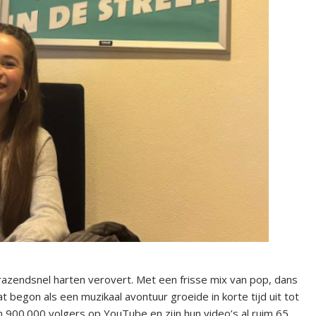
azendsnel harten verovert. Met een frisse mix van pop, dans
t begon als een muzikaal avontuur groeide in korte tijd uit tot
 900.000 volgers op YouTube en zijn hun video’s al ruim 65