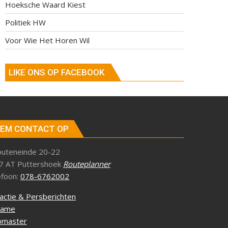
Hoeksche Waard Kiest
Politiek HW
Voor Wie Het Horen Wil
LIKE ONS OP FACEBOOK
EM CONTACT OP
outeneinde 20-22
7 AT Puttershoek
Routeplanner
efoon:
078-6762002
actie & Persberichten
lame
master