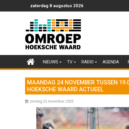
Ga
zaterdag 8 augustus 2026
naar
de
inhoud
NIEUWS
TV
RADIO
AGENDA
MAANDAG 24 NOVEMBER TUSSEN 19.00
HOEKSCHE WAARD ACTUEEL
zondag 23 november 2025