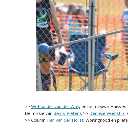
>>
Wethouder van der Wulp
en het nieuwe Huisves
De missie van
Ben & Pieter’s
>>
Deniece Veenstra
i
>> Column
Han van der Horst
: Woningnood en pref