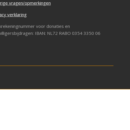
rige vragen/opmerkingen
acy verklaring
krekeningnummer voor donaties en
willigersbijdragen: IBAN: NL72 RABO 0354 3350 06