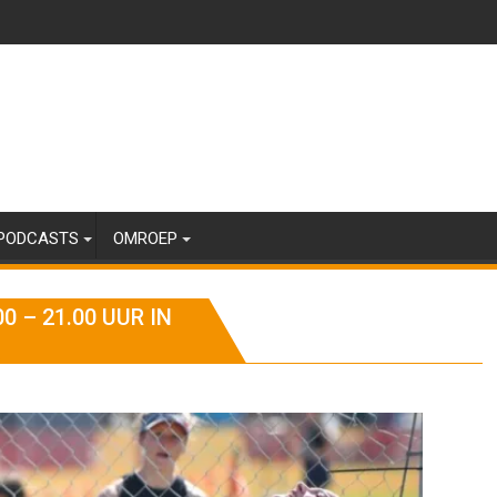
PODCASTS
OMROEP
 – 21.00 UUR IN