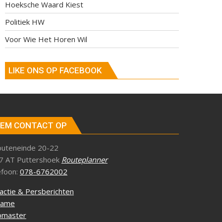
Hoeksche Waard Kiest
Politiek HW
Voor Wie Het Horen Wil
LIKE ONS OP FACEBOOK
EM CONTACT OP
outeneinde 20-22
7 AT Puttershoek
Routeplanner
efoon:
078-6762002
actie & Persberichten
lame
master