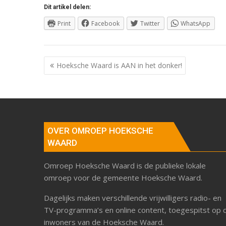
Dit artikel delen:
Print
Facebook
Twitter
WhatsApp
Berichtnavigatie
Hoeksche Waard is AAN in het donker!
OVER OMROEP HOEKSCHE
WAARD
Omroep Hoeksche Waard is de publieke lokale
omroep voor de gemeente Hoeksche Waard.
Dagelijks maken verschillende vrijwilligers radio- en
TV-programma’s en online content, toegespitst op 
inwoners van de Hoeksche Waard.