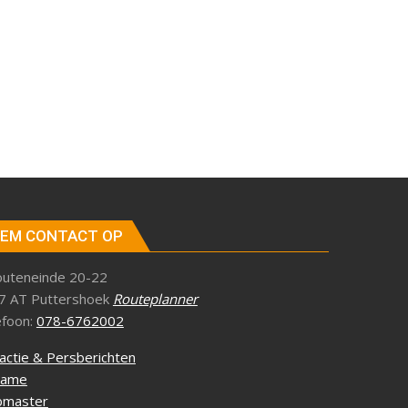
EM CONTACT OP
outeneinde 20-22
7 AT Puttershoek
Routeplanner
efoon:
078-6762002
actie & Persberichten
lame
master