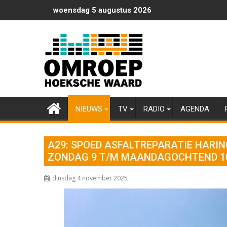
Ga
woensdag 5 augustus 2026
naar
de
inhoud
NIEUWS
TV
RADIO
AGENDA
A29: SPOED ASFALTREPARATIE HARI
ZONDAG 9 T/M MAANDAGOCHTEND 1
dinsdag 4 november 2025