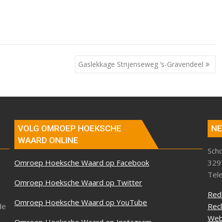
Gaslekkage Strijenseweg ‘s-Gravendeel
VOLG OMROEP HOEKSCHE
NE
WAARD ONLINE
Sch
Omroep Hoeksche Waard op Facebook
329
Tel
Omroep Hoeksche Waard op Twitter
Red
Omroep Hoeksche Waard op YouTube
de
Rec
Web
Omroep Hoeksche Waard op Instagram