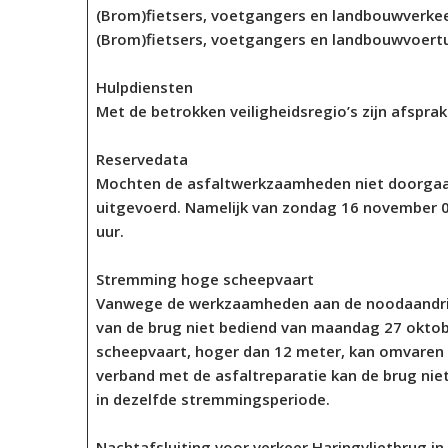
(Brom)fietsers, voetgangers en landbouwverke
(Brom)fietsers, voetgangers en landbouwvoertu
Hulpdiensten
Met de betrokken veiligheidsregio’s zijn afsprak
Reservedata
Mochten de asfaltwerkzaamheden niet doorgaa
uitgevoerd. Namelijk van zondag 16 november 
uur.
Stremming hoge scheepvaart
Vanwege de werkzaamheden aan de noodaandrijv
van de brug niet bediend van maandag 27 okto
scheepvaart, hoger dan 12 meter, kan omvaren v
verband met de asfaltreparatie kan de brug nie
in dezelfde stremmingsperiode.
Nachtafsluiting voor verkeer Haringvlietbrug i