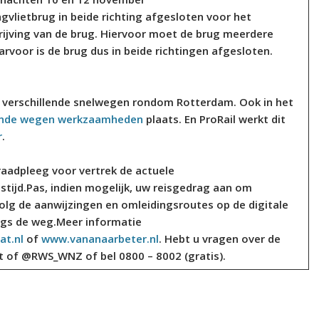
ngvlietbrug in beide richting afgesloten voor het
jving van de brug. Hiervoor moet de brug meerdere
voor is de brug dus in beide richtingen afgesloten.
p verschillende snelwegen rondom Rotterdam. Ook in het
lende wegen werkzaamheden
plaats. En ProRail werkt dit
r
.
raadpleeg voor vertrek de actuele
stijd.Pas, indien mogelijk, uw reisgedrag aan om
lg de aanwijzingen en omleidingsroutes op de digitale
ngs de weg.
Meer informatie
at.nl
of
www.vananaarbeter.nl
. Hebt u vragen over de
 of @RWS_WNZ of bel 0800 – 8002 (gratis).