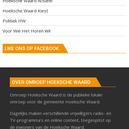
Hoeksche Waard Actueel
Hoeksche Waard Kiest
Politiek HW
Voor Wie Het Horen Wil
LIKE ONS OP FACEBOOK
OVER OMROEP HOEKSCHE WAARD
Omroep Hoeksche Waard is de publieke lokale
omroep voor de gemeente Hoeksche Waard.
Dagelijks maken verschillende vrijwilligers radio- en
TV-programma’s en online content, toegespitst op
de inwoners van de Hoeksche Waard.