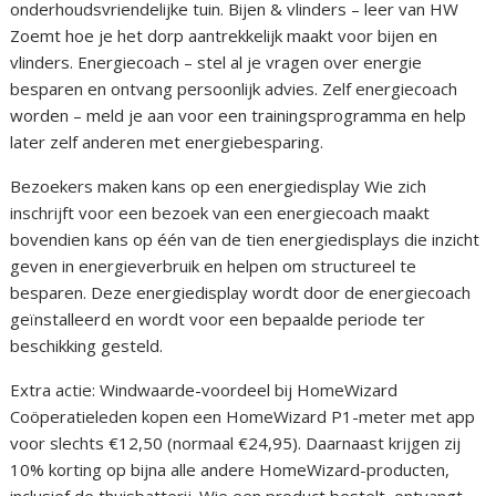
onderhoudsvriendelijke tuin. Bijen & vlinders – leer van HW
Zoemt hoe je het dorp aantrekkelijk maakt voor bijen en
vlinders. Energiecoach – stel al je vragen over energie
besparen en ontvang persoonlijk advies. Zelf energiecoach
worden – meld je aan voor een trainingsprogramma en help
later zelf anderen met energiebesparing.
Bezoekers maken kans op een energiedisplay Wie zich
inschrijft voor een bezoek van een energiecoach maakt
bovendien kans op één van de tien energiedisplays die inzicht
geven in energieverbruik en helpen om structureel te
besparen. Deze energiedisplay wordt door de energiecoach
geïnstalleerd en wordt voor een bepaalde periode ter
beschikking gesteld.
Extra actie: Windwaarde-voordeel bij HomeWizard
Coöperatieleden kopen een HomeWizard P1-meter met app
voor slechts €12,50 (normaal €24,95). Daarnaast krijgen zij
10% korting op bijna alle andere HomeWizard-producten,
inclusief de thuisbatterij. Wie een product bestelt, ontvangt