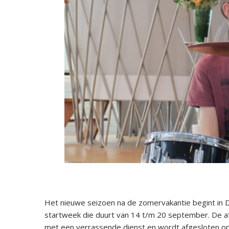
Het nieuwe seizoen na de zomervakantie begint in 
startweek die duurt van 14 t/m 20 september. De 
met een verrassende dienst en wordt afgesloten 