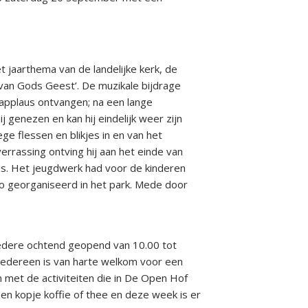
 jaarthema van de landelijke kerk, de
 van Gods Geest’. De muzikale bijdrage
applaus ontvangen; na een lange
j genezen en kan hij eindelijk weer zijn
ge flessen en blikjes in en van het
verrassing ontving hij aan het einde van
jes. Het jeugdwerk had voor de kinderen
o georganiseerd in het park. Mede door
 iedere ochtend geopend van 10.00 tot
Iedereen is van harte welkom voor een
n met de activiteiten die in De Open Hof
n kopje koffie of thee en deze week is er