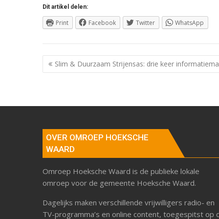
Dit artikel delen:
Print
Facebook
Twitter
WhatsApp
Berichtnavigatie
Slim & Duurzaam Strijensas: drie keer informatiema
OVER OMROEP HOEKSCHE
WAARD
Omroep Hoeksche Waard is de publieke lokale
omroep voor de gemeente Hoeksche Waard.
Dagelijks maken verschillende vrijwilligers radio- en
TV-programma’s en online content, toegespitst op 