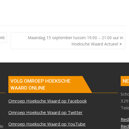
rkt
Maandag 15 september tussen 19.00 – 21.00 uur in
Hoeksche Waard Actueel
VOLG OMROEP HOEKSCHE
NE
WAARD ONLINE
Sch
Omroep Hoeksche Waard op Facebook
329
Tel
Omroep Hoeksche Waard op Twitter
Red
Omroep Hoeksche Waard op YouTube
de
Rec