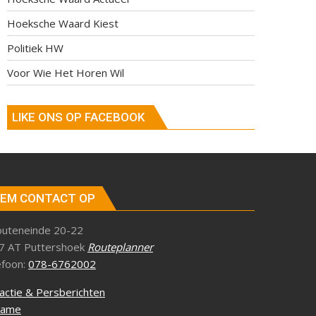
Hoeksche Waard Kiest
Politiek HW
Voor Wie Het Horen Wil
LIKE ONS OP FACEBOOK
EM CONTACT OP
outeneinde 20-22
7 AT Puttershoek
Routeplanner
efoon:
078-6762002
actie & Persberichten
lame