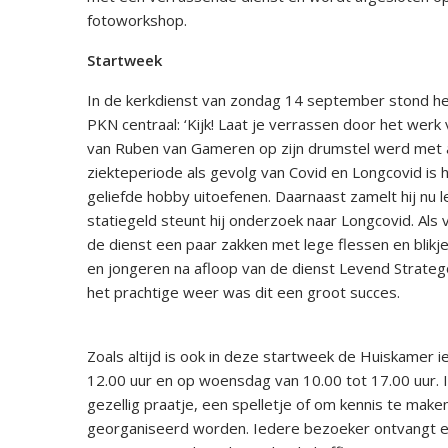
fotoworkshop.
Startweek
In de kerkdienst van zondag 14 september stond het
PKN centraal: ‘Kijk! Laat je verrassen door het werk
van Ruben van Gameren op zijn drumstel werd met 
ziekteperiode als gevolg van Covid en Longcovid is hi
geliefde hobby uitoefenen. Daarnaast zamelt hij nu le
statiegeld steunt hij onderzoek naar Longcovid. Als 
de dienst een paar zakken met lege flessen en blik
en jongeren na afloop van de dienst Levend Strateg
het prachtige weer was dit een groot succes.
Zoals altijd is ook in deze startweek de Huiskamer
12.00 uur en op woensdag van 10.00 tot 17.00 uur. 
gezellig praatje, een spelletje of om kennis te make
georganiseerd worden. Iedere bezoeker ontvangt ee