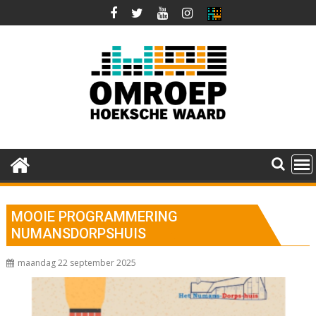
Ga
naar
de
inhoud
MOOIE PROGRAMMERING
NUMANSDORPSHUIS
maandag 22 september 2025