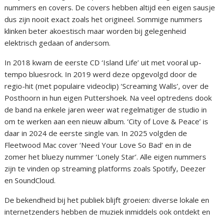
nummers en covers. De covers hebben altijd een eigen sausje
dus zijn nooit exact zoals het origineel. Sommige nummers
klinken beter akoestisch maar worden bij gelegenheid
elektrisch gedaan of andersom.
In 2018 kwam de eerste CD ‘Island Life’ uit met vooral up-
tempo bluesrock. In 2019 werd deze opgevolgd door de
regio-hit (met populaire videoclip) ‘Screaming Walls’, over de
Posthoorn in hun eigen Puttershoek. Na veel optredens dook
de band na enkele jaren weer wat regelmatiger de studio in
om te werken aan een nieuw album. ‘City of Love & Peace’ is
daar in 2024 de eerste single van. In 2025 volgden de
Fleetwood Mac cover ‘Need Your Love So Bad’ en in de
zomer het bluezy nummer ‘Lonely Star’. Alle eigen nummers
zijn te vinden op streaming platforms zoals Spotify, Deezer
en SoundCloud.
De bekendheid bij het publiek blijft groeien: diverse lokale en
internetzenders hebben de muziek inmiddels ook ontdekt en