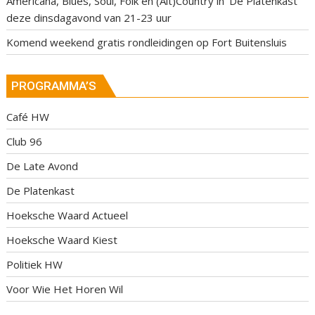
Americana, Blues, Soul, Folk en (Alt)Country in ‘De Platenkast’
deze dinsdagavond van 21-23 uur
Komend weekend gratis rondleidingen op Fort Buitensluis
PROGRAMMA’S
Café HW
Club 96
De Late Avond
De Platenkast
Hoeksche Waard Actueel
Hoeksche Waard Kiest
Politiek HW
Voor Wie Het Horen Wil