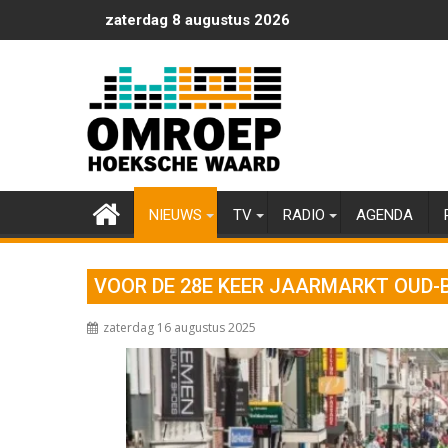
Ga
zaterdag 8 augustus 2026
naar
de
inhoud
NIEUWS
TV
RADIO
AGENDA
VOOR DE 28E KEER JAARMARKT OUD-
zaterdag 16 augustus 2025