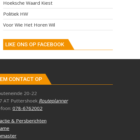
Hoeksche Waard Kiest
Politiek HW
Voor Wie Het Horen Wil
LIKE ONS OP FACEBOOK
EM CONTACT OP
outeneinde 20-22
7 AT Puttershoek
Routeplanner
efoon:
078-6762002
actie & Persberichten
lame
master