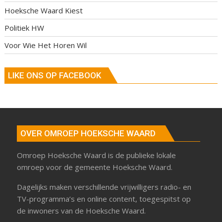
Hoeksche Waard Kiest
Politiek HW
Voor Wie Het Horen Wil
LIKE ONS OP FACEBOOK
OVER OMROEP HOEKSCHE WAARD
Omroep Hoeksche Waard is de publieke lokale
omroep voor de gemeente Hoeksche Waard.
Dagelijks maken verschillende vrijwilligers radio- en
TV-programma’s en online content, toegespitst op
de inwoners van de Hoeksche Waard.