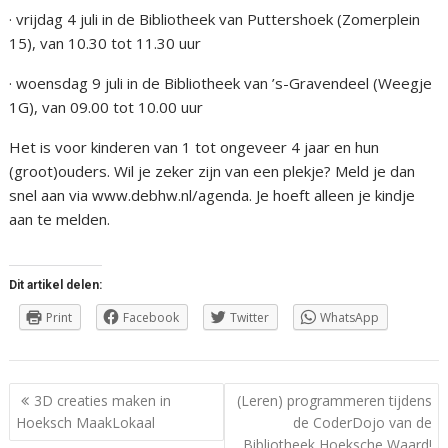
· vrijdag 4 juli in de Bibliotheek van Puttershoek (Zomerplein
15), van 10.30 tot 11.30 uur
· woensdag 9 juli in de Bibliotheek van ’s-Gravendeel (Weegje
1G), van 09.00 tot 10.00 uur
Het is voor kinderen van 1 tot ongeveer 4 jaar en hun
(groot)ouders. Wil je zeker zijn van een plekje? Meld je dan
snel aan via www.debhw.nl/agenda. Je hoeft alleen je kindje
aan te melden.
Dit artikel delen:
Print
Facebook
Twitter
WhatsApp
Berichtnavigatie
3D creaties maken in
(Leren) programmeren tijdens
Hoeksch MaakLokaal
de CoderDojo van de
Bibliotheek Hoeksche Waard!