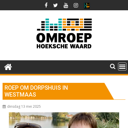
Ga
naar
de
inhoud
ROEP OM DORPSHUIS IN
WESTMAAS
dinsdag 13 mei 2025