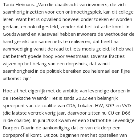
Tania Heimans: „Van die daadkracht van inwoners, die zich
saamhorig inzetten voor een ontmoetingsplek, kan dit college
leren. Want het is opvallend hoeveel onderzoeken er worden
gedaan, en ook uitgesteld, zonder dat het tot actie komt. In
Goudswaard en Klaaswaal hebben inwoners de wethouder de
hand gereikt om samen iets te realiseren, dat heeft na
aanmoediging vanuit de raad tot iets moois geleid. Ik heb wat
dat betreft goede hoop voor Westmaas. Diverse fracties
wijzen op het belang van een dorpshuis, dat vanuit
saamhorigheid in de politiek bereiken zou helemaal een fijne
uitkomst zijn.’
Hoe zit het eigenlijk met de ambitie van levendige dorpen in
de Hoeksche Waard? Het is sinds 2022 een belangrijk
speerpunt van de coalitie van CDA, Lokalen HW, SGP en VVD
(die laatste vertrok vorig jaar, daarvoor zitten nu CU en D66
in de coalitie). In juni 2023 kwam er een Startnotitie Levendige
Dorpen. Daarin de aankondiging dat er van elk dorp een
dorpsprofiel komt. Dit zou beginnen met het opstellen van