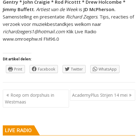
Gentry * John Craigie * Rod Picottt * Drew Holcombe *
Jimmy Buffett
.
Artiest van de Week
is
JD McPherson.
Samenstelling en presentatie
Richard Zegers
. Tips, reacties of
verzoek voor muziekbestandkjes welkom naar
richardzegers1@hotmail.com
Klik Live Radio
www.omroephw.nl FM96.0
Dit artikel delen:
Print
Facebook
Twitter
WhatsApp
Berichtnavigatie
Roep om dorpshuis in
AcademyPlus Strijen 14 mei
Westmaas
LIVE RADIO