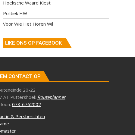
Hoeksche Waard Kiest
Politiek HW
Voor Wie Het Horen Wil
LIKE ONS OP FACEBOOK
EM CONTACT OP
outeneinde 20-22
7 AT Puttershoek
Routeplanner
efoon:
078-6762002
actie & Persberichten
lame
master