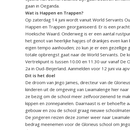
gaan in Oeganda.
Wat is Happen en Trappen?
Op zaterdag 14 juni wordt vanuit World Servants Ou
Happen en Trappen georganiseerd. Er is een pracht
Hoeksche Waard. Onderweg is er een aantal rustpu
het genot van heerlijke hapjes of drankjes even kan 
eigen tempo aanhouden; zo kun je er een gezellige g
totale opbrengst gaat naar de World Servants. De ko
Vertrekpunt is tussen 10.00 en 11.30 uur vanaf De O
2a in Oud-Beijerland. Aanmelden voor 12 juni via a
Dit is het doel
De droom van Jingo James, directeur van de Glorieus 
kinderen uit de omgeving van Lwamalenge hier naar 
ze bezig om de school meer zelfvoorzienend te mak
kippen en zonnepanelen. Daarnaast is er behoefte 
gebouw en zou de school graag nieuwe schoolmateri
De jongeren reizen deze zomer weer naar Lwamale
bedrag meenemen voor de Glorieus school om Jingo 