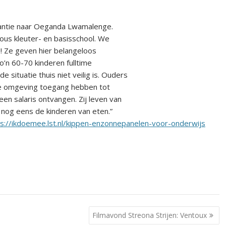
kantie naar Oeganda Lwamalenge.
ous kleuter- en basisschool. We
! Ze geven hier belangeloos
’n 60-70 kinderen fulltime
ituatie thuis niet veilig is. Ouders
 de omgeving toegang hebben tot
en salaris ontvangen. Zij leven van
 nog eens de kinderen van eten.”
ps://ikdoemee.lst.nl/kippen-enzonnepanelen-voor-onderwijs
Filmavond Streona Strijen: Ventoux