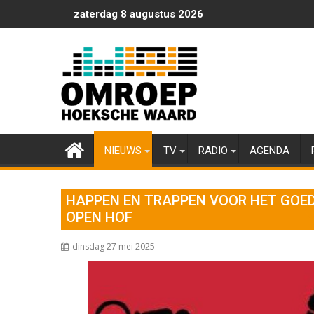
Ga
zaterdag 8 augustus 2026
naar
de
inhoud
NIEUWS
TV
RADIO
AGENDA
HAPPEN EN TRAPPEN VOOR HET GOED
OPEN HOF
dinsdag 27 mei 2025