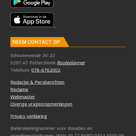
NEEM CONTACT OP
Schouteneinde 20-22
3297 AT Puttershoek
Routeplanner
Telefoon:
078-6762002
Redactie & Persberichten
Reclame
Webmaster
Overige vragen/opmerkingen
Privacy verklaring
Bankrekeningnummer voor donaties en
vrijwilligersbijdragen: IBAN: NL72 RABO 0354 3350 06