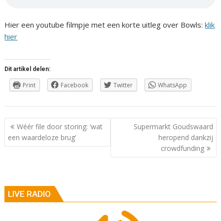
Hier een youtube filmpje met een korte uitleg over Bowls:
klik
hier
Dit artikel delen:
Print
Facebook
Twitter
WhatsApp
Berichtnavigatie
Wéér file door storing: ‘wat
Supermarkt Goudswaard
een waardeloze brug’
heropend dankzij
crowdfunding
LIVE RADIO