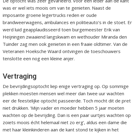
De optocht was zeer gevarieerd. Voor een ieder aan de kant
was er wel iets moois om van te genieten. Naast de
imposante groene legertrucks reden er oude
brandweerwagens, ambulances en politieauto’s in de stoet. Er
werd luid geapplaudisseerd toen burgemeester Erik van
Heijningen zwaaiend langskwam en wethouder Miranda den
Tuinder zag men ook genieten in een fraaie oldtimer. Van de
Veteranen Hoeksche Waard ontvingen de toeschouwers
tenslotte een nog een kleine anjer.
Vertraging
De bevrijdingsoptocht liep enige vertraging op. Op sommige
plekken moesten mensen wel meer dan twee uur wachten
eer de feestelijke optocht passeerde. Toch mocht dit de pret
niet drukken. ‘Mijn vader en moeder hebben 5 jaar moeten
wachten op de bevrijding. Dan is een paar uurtjes wachten op
zoiets moois écht helemaal niet zo erg’, aldus een dame die
met haar kleinkinderen aan de kant stond te kijken in het