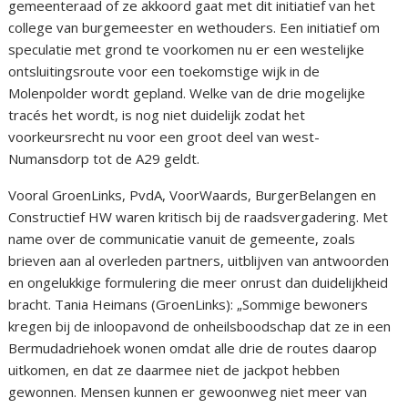
gemeenteraad of ze akkoord gaat met dit initiatief van het
college van burgemeester en wethouders. Een initiatief om
speculatie met grond te voorkomen nu er een westelijke
ontsluitingsroute voor een toekomstige wijk in de
Molenpolder wordt gepland. Welke van de drie mogelijke
tracés het wordt, is nog niet duidelijk zodat het
voorkeursrecht nu voor een groot deel van west-
Numansdorp tot de A29 geldt.
Vooral GroenLinks, PvdA, VoorWaards, BurgerBelangen en
Constructief HW waren kritisch bij de raadsvergadering. Met
name over de communicatie vanuit de gemeente, zoals
brieven aan al overleden partners, uitblijven van antwoorden
en ongelukkige formulering die meer onrust dan duidelijkheid
bracht. Tania Heimans (GroenLinks): „Sommige bewoners
kregen bij de inloopavond de onheilsboodschap dat ze in een
Bermudadriehoek wonen omdat alle drie de routes daarop
uitkomen, en dat ze daarmee niet de jackpot hebben
gewonnen. Mensen kunnen er gewoonweg niet meer van