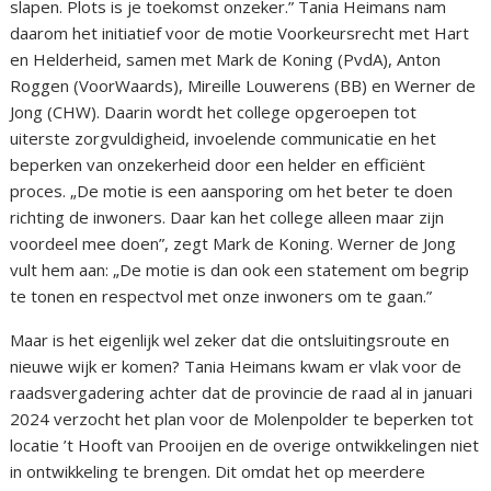
slapen. Plots is je toekomst onzeker.” Tania Heimans nam
daarom het initiatief voor de motie Voorkeursrecht met Hart
en Helderheid, samen met Mark de Koning (PvdA), Anton
Roggen (VoorWaards), Mireille Louwerens (BB) en Werner de
Jong (CHW). Daarin wordt het college opgeroepen tot
uiterste zorgvuldigheid, invoelende communicatie en het
beperken van onzekerheid door een helder en efficiënt
proces. „De motie is een aansporing om het beter te doen
richting de inwoners. Daar kan het college alleen maar zijn
voordeel mee doen”, zegt Mark de Koning. Werner de Jong
vult hem aan: „De motie is dan ook een statement om begrip
te tonen en respectvol met onze inwoners om te gaan.”
Maar is het eigenlijk wel zeker dat die ontsluitingsroute en
nieuwe wijk er komen? Tania Heimans kwam er vlak voor de
raadsvergadering achter dat de provincie de raad al in januari
2024 verzocht het plan voor de Molenpolder te beperken tot
locatie ’t Hooft van Prooijen en de overige ontwikkelingen niet
in ontwikkeling te brengen. Dit omdat het op meerdere