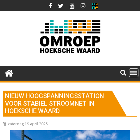
Ga
naar
de
inhoud
NIEUW HOOGSPANNINGSSTATION
VOOR STABIEL STROOMNET IN
HOEKSCHE WAARD
zaterdag 19 april 2025