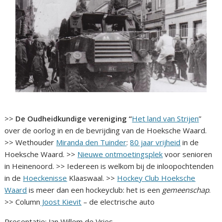
>>
De Oudheidkundige vereniging “
Het land van Strijen
”
over de oorlog in en de bevrijding van de Hoeksche Waard.
>> Wethouder
Miranda den Tuinder
:
80 jaar vrijheid
in de
Hoeksche Waard. >>
Nieuwe ontmoetingsplek
voor senioren
in Heinenoord. >> Iedereen is welkom bij de inloopochtenden
in de
Hoeckenisse
Klaaswaal. >>
Hockey Club Hoeksche
Waard
is meer dan een hockeyclub: het is een
gemeenschap
.
>> Column
Joost Kievit
– de electrische auto
Presentatie: Jan Willem de Vries