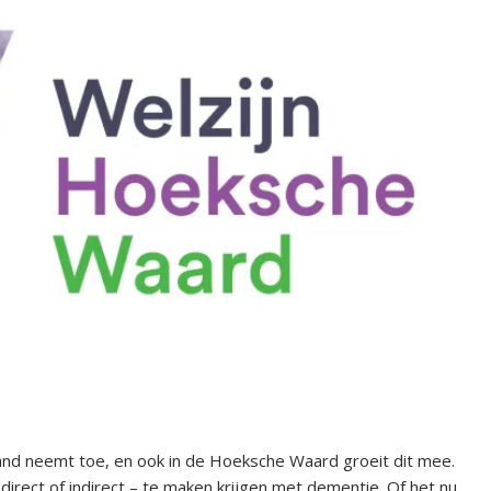
rland neemt toe, en ook in de Hoeksche Waard groeit dit mee.
rect of indirect – te maken krijgen met dementie. Of het nu