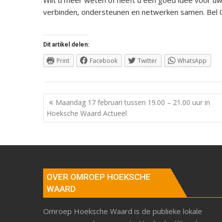
Wilt u meer weten of heeft u een goed idee voor uw
verbinden, ondersteunen en netwerken samen. Bel 0
Dit artikel delen:
Print
Facebook
Twitter
WhatsApp
Berichtnavigatie
Maandag 17 februari tussen 19.00 – 21.00 uur in
Hoeksche Waard Actueel
OVER OMROEP HOEKSCHE
WAARD
Omroep Hoeksche Waard is de publieke lokale