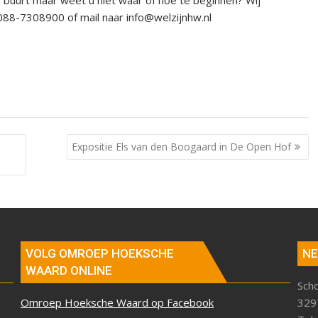
 buurt maar weet u niet waar of hoe te beginnen? Wij
88-7308900 of mail naar info@welzijnhw.nl
Expositie Els van den Boogaard in De Open Hof
VOLG OMROEP HOEKSCHE
NE
WAARD ONLINE
Sch
Omroep Hoeksche Waard op Facebook
329