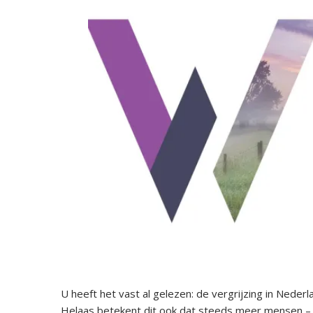
U heeft het vast al gelezen: de vergrijzing in Nede
Helaas betekent dit ook dat steeds meer mensen – di