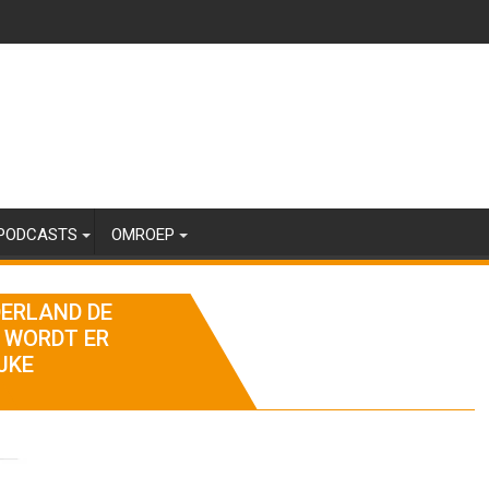
PODCASTS
OMROEP
DERLAND DE
 WORDT ER
JKE