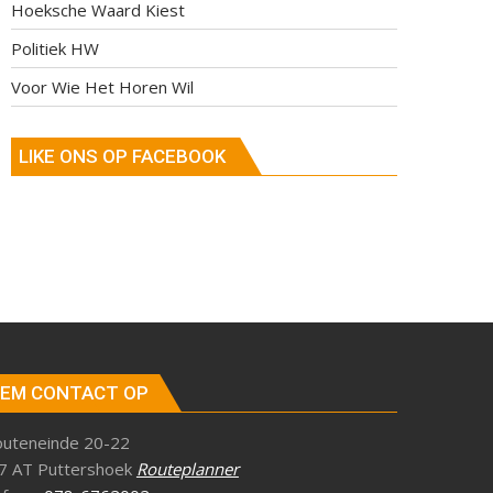
Hoeksche Waard Kiest
Politiek HW
Voor Wie Het Horen Wil
LIKE ONS OP FACEBOOK
EM CONTACT OP
outeneinde 20-22
7 AT Puttershoek
Routeplanner