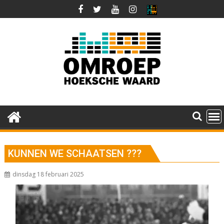
Ga
naar
de
inhoud
KUNNEN WE SCHAATSEN ???
dinsdag 18 februari 2025