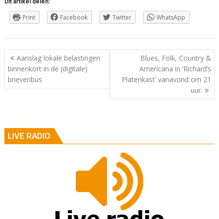
Dit artikel delen:
Print
Facebook
Twitter
WhatsApp
Berichtnavigatie
Aanslag lokale belastingen
Blues, Folk, Country &
binnenkort in de (digitale)
Americana in ‘Richard’s
brievenbus
Platenkast’ vanavond om 21
uur.
LIVE RADIO