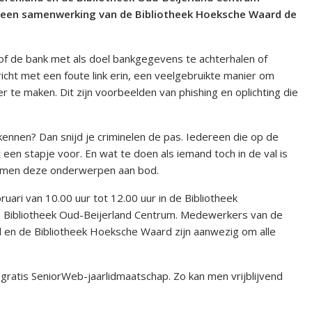
is een samenwerking van de Bibliotheek Hoeksche Waard de
e of de bank met als doel bankgegevens te achterhalen of
richt met een foute link erin, een veelgebruikte manier om
r te maken. Dit zijn voorbeelden van phishing en oplichting die
erkennen? Dan snijd je criminelen de pas. Iedereen die op de
 een stapje voor. En wat te doen als iemand toch in de val is
komen deze onderwerpen aan bod.
ri van 10.00 uur tot 12.00 uur in de Bibliotheek
de Bibliotheek Oud-Beijerland Centrum. Medewerkers van de
en de Bibliotheek Hoeksche Waard zijn aanwezig om alle
ratis SeniorWeb-jaarlidmaatschap. Zo kan men vrijblijvend