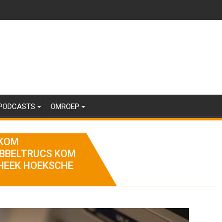
PODCASTS
OMROEP
RKOM
ABBELTRUCS KOM
THEEK HOEKSCHE