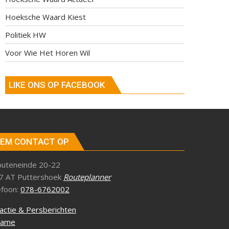
Hoeksche Waard Kiest
Politiek HW
Voor Wie Het Horen Wil
LIKE ONS OP FACEBOOK
EM CONTACT OP
outeneinde 20-22
7 AT Puttershoek
Routeplanner
efoon:
078-6762002
actie & Persberichten
lame