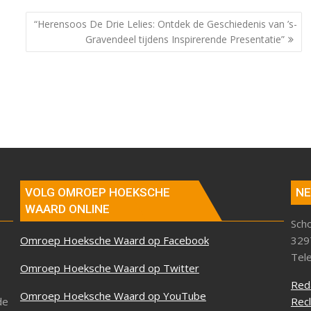
“Herensoos De Drie Lelies: Ontdek de Geschiedenis van ’s-
Gravendeel tijdens Inspirerende Presentatie”
VOLG OMROEP HOEKSCHE
NE
WAARD ONLINE
Sch
Omroep Hoeksche Waard op Facebook
329
Tel
Omroep Hoeksche Waard op Twitter
Red
Omroep Hoeksche Waard op YouTube
de
Rec