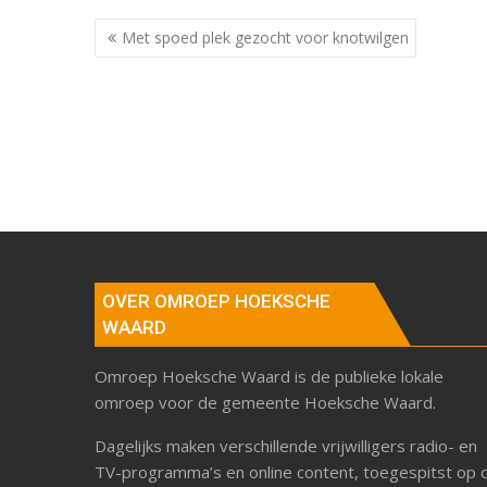
Berichtnavigatie
Met spoed plek gezocht voor knotwilgen
OVER OMROEP HOEKSCHE
WAARD
Omroep Hoeksche Waard is de publieke lokale
omroep voor de gemeente Hoeksche Waard.
Dagelijks maken verschillende vrijwilligers radio- en
TV-programma’s en online content, toegespitst op 