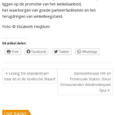
liggen op de promotie van het winkelaanbod,
het waarborgen van goede parkeerfaciliteiten en het
terugdringen van winkelleegstand.
Foto: © Elizabeth Heijblom
Dit artikel delen:
Print
Facebook
Twitter
WhatsApp
Berichtnavigatie
Lezing ‘De eilandentram
Gemeenteraad HW en
naar en in de Hoeksche Waard’
Provinciale Staten: Steun
Omwonenden Windmolenpark
Spui
LIVE RADIO