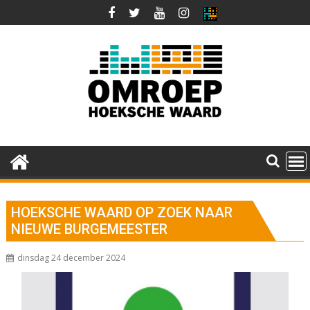
Ga
naar
de
inhoud
HOEKSCHE WAARD OP ZOEK NAAR
NIEUWE BURGEMEESTER
dinsdag 24 december 2024