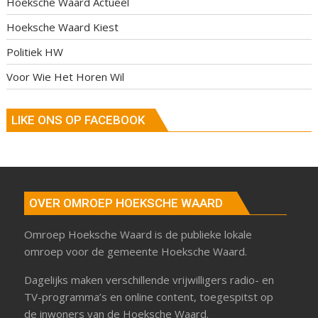
Hoeksche Waard Actueel
Hoeksche Waard Kiest
Politiek HW
Voor Wie Het Horen Wil
LIKE ONS OP FACEBOOK
OVER OMROEP HOEKSCHE WAARD
Omroep Hoeksche Waard is de publieke lokale
omroep voor de gemeente Hoeksche Waard.
Dagelijks maken verschillende vrijwilligers radio- en
TV-programma’s en online content, toegespitst op
de inwoners van de Hoeksche Waard.