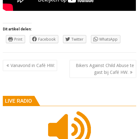
Dit artikel delen:
Print
Facebook
Twitter
WhatsApp
Berichtnavigatie
Vanavond in Café HW:
Bikers Against Child Abuse te
gast bij Café HW.
LIVE RADIO