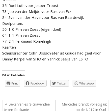
35’ Roel Luth voor Jesper Troost
73’ Job van der Meijde voor Bart van Eck
84’ Sven van der Have voor Bas van Baardewijk
Doelpunten:
50’ 1-0 Pim van Zoest (eigen doel)
64’ 1-1 Pim van Zoest
77’ 2-1 Ferdinand Römelingh
Kaarten:
Scheidsrechter Collin Bosschieter uit Gouda had geel voor
Danny Kerpel van SHO en Yannick Saeijs van ESTO
Dit artikel delen:
Print
Facebook
Twitter
WhatsApp
Berichtnavigatie
Bekerverlies ’s-Gravendeel
Mercedes brandt volledig uit
tegen Rockanje
op de N217 in Oud-