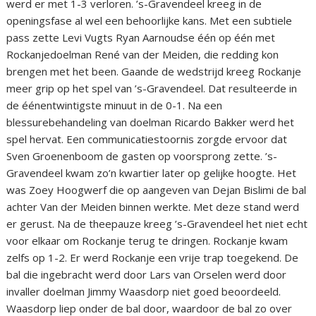
werd er met 1-3 verloren. ’s-Gravendeel kreeg in de
openingsfase al wel een behoorlijke kans. Met een subtiele
pass zette Levi Vugts Ryan Aarnoudse één op één met
Rockanjedoelman René van der Meiden, die redding kon
brengen met het been. Gaande de wedstrijd kreeg Rockanje
meer grip op het spel van ’s-Gravendeel. Dat resulteerde in
de éénentwintigste minuut in de 0-1. Na een
blessurebehandeling van doelman Ricardo Bakker werd het
spel hervat. Een communicatiestoornis zorgde ervoor dat
Sven Groenenboom de gasten op voorsprong zette. ’s-
Gravendeel kwam zo’n kwartier later op gelijke hoogte. Het
was Zoey Hoogwerf die op aangeven van Dejan Bislimi de bal
achter Van der Meiden binnen werkte. Met deze stand werd
er gerust. Na de theepauze kreeg ’s-Gravendeel het niet echt
voor elkaar om Rockanje terug te dringen. Rockanje kwam
zelfs op 1-2. Er werd Rockanje een vrije trap toegekend. De
bal die ingebracht werd door Lars van Orselen werd door
invaller doelman Jimmy Waasdorp niet goed beoordeeld.
Waasdorp liep onder de bal door, waardoor de bal zo over