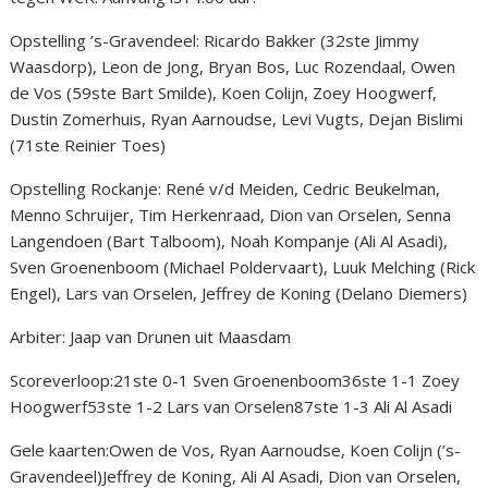
Opstelling ’s-Gravendeel: Ricardo Bakker (32ste Jimmy
Waasdorp), Leon de Jong, Bryan Bos, Luc Rozendaal, Owen
de Vos (59ste Bart Smilde), Koen Colijn, Zoey Hoogwerf,
Dustin Zomerhuis, Ryan Aarnoudse, Levi Vugts, Dejan Bislimi
(71ste Reinier Toes)
Opstelling Rockanje: René v/d Meiden, Cedric Beukelman,
Menno Schruijer, Tim Herkenraad, Dion van Orselen, Senna
Langendoen (Bart Talboom), Noah Kompanje (Ali Al Asadi),
Sven Groenenboom (Michael Poldervaart), Luuk Melching (Rick
Engel), Lars van Orselen, Jeffrey de Koning (Delano Diemers)
Arbiter: Jaap van Drunen uit Maasdam
Scoreverloop:21ste 0-1 Sven Groenenboom36ste 1-1 Zoey
Hoogwerf53ste 1-2 Lars van Orselen87ste 1-3 Ali Al Asadi
Gele kaarten:Owen de Vos, Ryan Aarnoudse, Koen Colijn (’s-
Gravendeel)Jeffrey de Koning, Ali Al Asadi, Dion van Orselen,