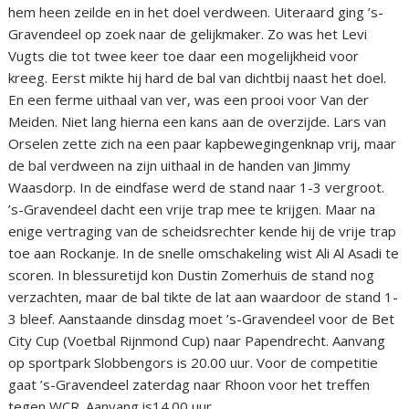
hem heen zeilde en in het doel verdween. Uiteraard ging ’s-
Gravendeel op zoek naar de gelijkmaker. Zo was het Levi
Vugts die tot twee keer toe daar een mogelijkheid voor
kreeg. Eerst mikte hij hard de bal van dichtbij naast het doel.
En een ferme uithaal van ver, was een prooi voor Van der
Meiden. Niet lang hierna een kans aan de overzijde. Lars van
Orselen zette zich na een paar kapbewegingenknap vrij, maar
de bal verdween na zijn uithaal in de handen van Jimmy
Waasdorp. In de eindfase werd de stand naar 1-3 vergroot.
’s-Gravendeel dacht een vrije trap mee te krijgen. Maar na
enige vertraging van de scheidsrechter kende hij de vrije trap
toe aan Rockanje. In de snelle omschakeling wist Ali Al Asadi te
scoren. In blessuretijd kon Dustin Zomerhuis de stand nog
verzachten, maar de bal tikte de lat aan waardoor de stand 1-
3 bleef. Aanstaande dinsdag moet ’s-Gravendeel voor de Bet
City Cup (Voetbal Rijnmond Cup) naar Papendrecht. Aanvang
op sportpark Slobbengors is 20.00 uur. Voor de competitie
gaat ’s-Gravendeel zaterdag naar Rhoon voor het treffen
tegen WCR. Aanvang is14.00 uur.