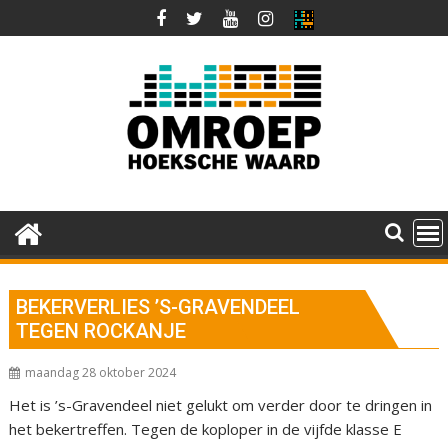
Ga
naar
de
inhoud
BEKERVERLIES ’S-GRAVENDEEL
TEGEN ROCKANJE
maandag 28 oktober 2024
Het is ’s-Gravendeel niet gelukt om verder door te dringen in
het bekertreffen. Tegen de koploper in de vijfde klasse E