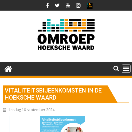
Ga
naar
de
inhoud
VITALITEITSBIJEENKOMSTEN IN DE
HOEKSCHE WAARD
dinsdag 10 september 2024