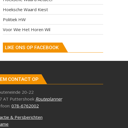
Hoeksche Waard Kiest
Politiek HW
Voor Wie Het Horen Wil
LIKE ONS OP FACEBOOK
EM CONTACT OP
outeneinde 20-22
7 AT Puttershoek
Routeplanner
efoon:
078-6762002
actie & Persberichten
lame