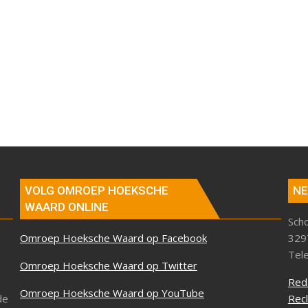
VOLG OMROEP HOEKSCHE
NE
WAARD ONLINE
Sch
Omroep Hoeksche Waard op Facebook
329
Tel
Omroep Hoeksche Waard op Twitter
Red
Omroep Hoeksche Waard op YouTube
de
Rec