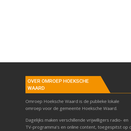
OVER OMROEP HOEKSCHE
WAARD
Omroep Hoeksche Waard is de publieke lokale
omroep voor de gemeente Hoeksche Waard.
Dagelijks maken verschillende vrijwilligers radio- en
TV-programma’s en online content, toegespitst op 