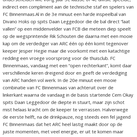
indirect een compliment aan de technische staf en spelers van
FC Binnenmaas.Al in de 3e minuut een harde inspeelbal van
Divano Hoks op spits Daan Leggedoor die de bal direct “laat
vallen” op een middenvelder van FCB die meteen diep speelt
op de wegsprintende Rik Schouten die daarna met een mooie
kap om de verdediger van ARC één op één komt tegenover
keeper Jesper Hegie maar die voorkomt met een katachtige
redding een vroege voorsprong voor de thuisclub. FC
Binnenmaas, vandaag met een “open rechterkant”, komt daar
verschillende keren dreigend door en geeft de verdediging
van ARC handen vol werk. In de 20e minuut een mooie
combinatie van FC Binnenmaas van achteruit over de
linkerkant waarna de vandaag in de basis startende Cem Okay
spits Daan Leggedoor de diepte in stuurt, maar zijn schot
mist helaas kracht om de keeper te verrassen. Halverwege
de eerste helft, na de drinkpauze, nog steeds een fel jagend
FC Binnenmaas dat het ARC heel lastig maakt door op de
juiste momenten, met veel energie, er uit te komen maar