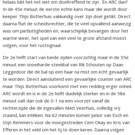
helaas lukt het net niet om doeltreffend te zijn. En ARC dan?
In de 45e minuut de eerste echte kans maar die wordt door
keeper Thijs Botterhuis vakkundig over zijn doel getikt. Direct
daarna fluit de scheidsrechter, die te veel opvallend aanwezig
was om pietluttigheden en, waarschijnlijk bevangen door het
warme weer, het spel van een veel te grote afstand moest
volgen, voor het rustsignaal.
De 2e helft start van beide zijden voorzichtig maar in de 55e
minuut een snoeiharde steekbal van Rik Schouten op Daan
Leggedoor die de bal op een haar na mist om echt gevaarlijk
te worden. Direct aansluitend een gevaarlijke counter van ARC
maar Thijs Botterhuis voorkomt met een redding erger onheil.
ARC wordt en is in de 2e helft duidelijk sterker en in de 58e
minuut valt dan ook de 0-1 na een voorzet vanaf de
rechterzijde die de ingevallen Matt Veerhuis, volledig vrij
staand, kan intikken. Na 62 minuten komen Junior van Esch en
Stijn Remmers voor de moegestreden Cem Okay en Kris van
Efferen in het veld om het tij te doen keren. Daarna volgen