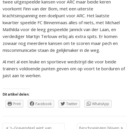
twee uitgespeelde kansen voor ARC maar beide keren
voorkomt Finn van der Bom, met een uiterste
krachtsinspanning een doelpunt voor ARC. Het laatste
kwartier speelde FC Binnenmaas alles of niets, met Michael
Mathilda voor de leeg gespeelde Jannick van der Laan, en
verdediger Martijn Terlouw erbij als extra spits. Er komen
zowaar nog meerdere kansen om te scoren maar pech en
miscommunicatie staan de gelijkmaker in de weg.
Al met al een leuke en sportieve wedstrijd die voor beide
trainers voldoende punten geven om op voort te borduren of
juist aan te werken.
Dit artikel delen:
Print
Facebook
Twitter
WhatsApp
Berichtnavigatie
’s-Gravendeel wint van
Beschoeiingen blijven