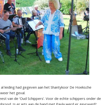
l al leiding had gegeven aan het Shantykoor De Hoeksche
weer het geval.
eest van de ‘Oud Schippers’. Voor de echte schippers onder de
brood. Is er iets aan de hand met Paula werd er gevraagd?