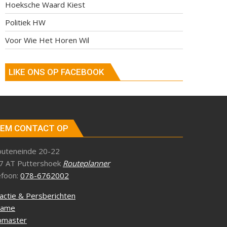
Hoeksche Waard Kiest
Politiek HW
Voor Wie Het Horen Wil
LIKE ONS OP FACEBOOK
EM CONTACT OP
outeneinde 20-22
7 AT Puttershoek
Routeplanner
efoon:
078-6762002
actie & Persberichten
lame
master