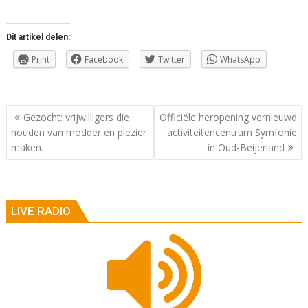
Dit artikel delen:
Print
Facebook
Twitter
WhatsApp
Berichtnavigatie
Gezocht: vrijwilligers die
Officiële heropening vernieuwd
houden van modder en plezier
activiteitencentrum Symfonie
maken.
in Oud-Beijerland
LIVE RADIO