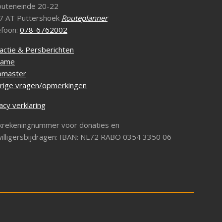
outeneinde 20-22
7 AT Puttershoek
Routeplanner
efoon:
078-6762002
actie & Persberichten
lame
master
rige vragen/opmerkingen
acy verklaring
krekeningnummer voor donaties en
willigersbijdragen: IBAN: NL72 RABO 0354 3350 06