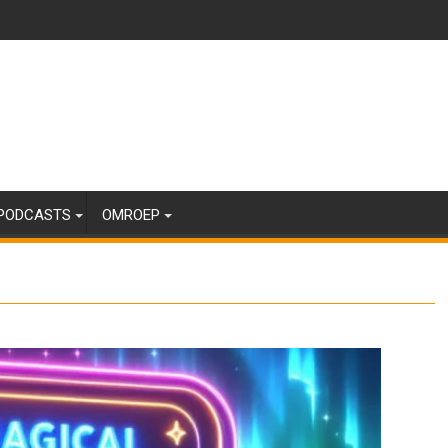
PODCASTS
OMROEP