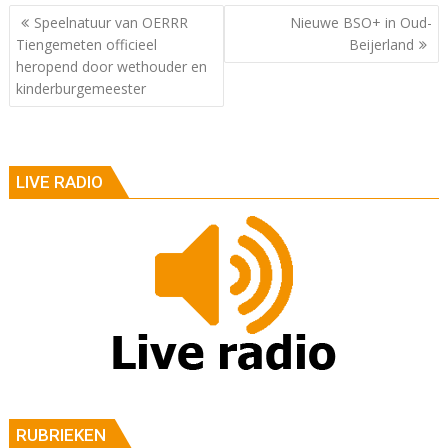
Berichtnavigatie
Speelnatuur van OERRR
Nieuwe BSO+ in Oud-
Tiengemeten officieel
Beijerland
heropend door wethouder en
kinderburgemeester
LIVE RADIO
RUBRIEKEN