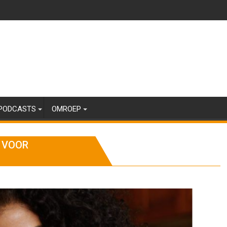
PODCASTS
OMROEP
 VOOR