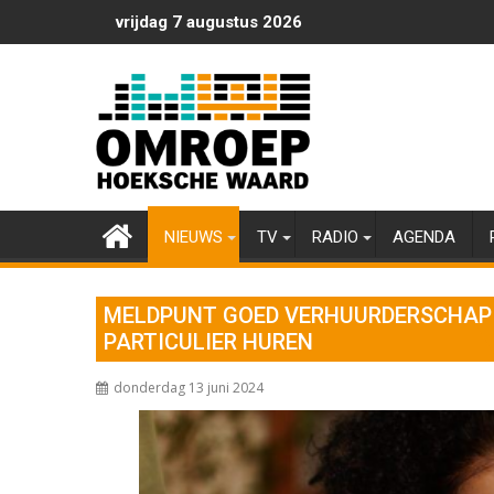
Ga
vrijdag 7 augustus 2026
naar
de
inhoud
NIEUWS
TV
RADIO
AGENDA
MELDPUNT GOED VERHUURDERSCHAP
PARTICULIER HUREN
donderdag 13 juni 2024