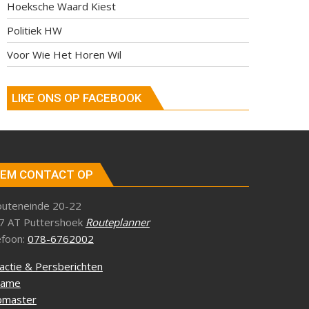
Hoeksche Waard Kiest
Politiek HW
Voor Wie Het Horen Wil
LIKE ONS OP FACEBOOK
EM CONTACT OP
outeneinde 20-22
7 AT Puttershoek
Routeplanner
efoon:
078-6762002
actie & Persberichten
lame
master