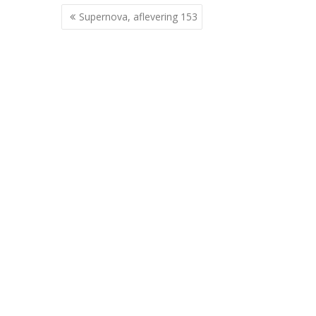
Berichtnavigatie
Supernova, aflevering 153