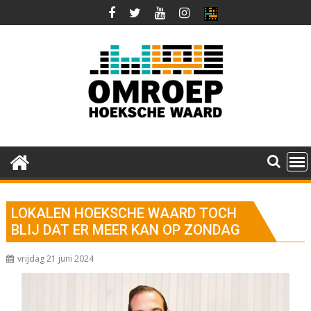
Ga
naar
de
inhoud
LOKALEN HOEKSCHE WAARD TOCH
BLIJ DAT ER MEER KAN OP ZONDAG
vrijdag 21 juni 2024