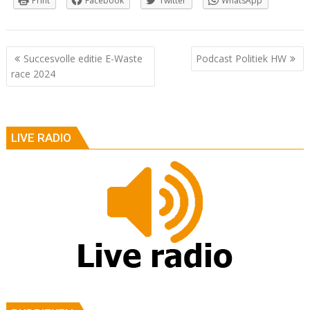
Print
Facebook
Twitter
WhatsApp
Berichtnavigatie
Succesvolle editie E-Waste
Podcast Politiek HW
race 2024
LIVE RADIO